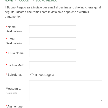
HOME
ACCOUNT
BUONO REGALO
Il Buono Regalo sarà inviato per email al destinatario che indicherai qui di
ISTITUZIONI ITALIANE
seguito. Ricorda che l'email sarà inviata solo dopo che avverrà il
pagamento.
NAZIONI
*
Nome
Destinatario:
EUROPA
*
Email
AFRICA
Destinatario:
*
Il Tuo Nome:
AMERICA
ASIA
*
La Tua Mail:
*
Seleziona:
OCEANIA
Buono Regalo
ANTARTIDE
Messaggio:
(Optional)
ORGANISMI INTERNAZIONALI
*
Ammontare: