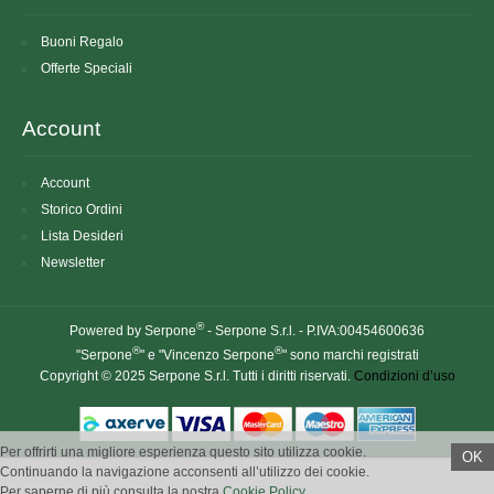
Buoni Regalo
Offerte Speciali
Account
Account
Storico Ordini
Lista Desideri
Newsletter
®
Powered by Serpone
- Serpone S.r.l. - P.IVA:00454600636
®
®
"Serpone
" e "Vincenzo Serpone
" sono marchi registrati
Copyright © 2025 Serpone S.r.l. Tutti i diritti riservati.
Condizioni d’uso
Per offrirti una migliore esperienza questo sito utilizza cookie.
OK
Continuando la navigazione acconsenti all’utilizzo dei cookie.
Per saperne di più consulta la nostra
Cookie Policy