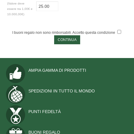
PERSONALIZZATE
(Valore deve
essere tra 1,00€ e
NAUTICA
10.000,00€)
ALTRE BANDIERE
I buoni regalo non sono rimborsabili. Accetto questa condizione
SET E COMPLETI
STORICHE
STENDARDI E GONFALONI
AMPIA GAMMA DI PRODOTTI
ACCESSORI
SPEDIZIONI IN TUTTO IL MONDO
EMBLEMI ED ALTRO
MANIFESTAZIONI
PUNTI FEDELTÀ
MONUMENTI
BUONI REGALO