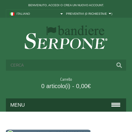
BENVENUTO,
ACCEDI
O
CREA UN NUOVO ACCOUNT
.
ITALIANO
PREVENTIVI (
0 RICHIESTA/E
)
Carrello
0 articolo(i) - 0,00€
MENU
BANDIERE
ITALIA ED UNIONE EUROPEA