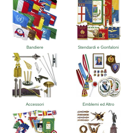
PERSONALIZZATE
NAUTICA
ALTRE BANDIERE
SET E COMPLETI
Bandiere
Stendardi e Gonfaloni
STORICHE
STENDARDI E GONFALONI
ACCESSORI
EMBLEMI ED ALTRO
Accessori
Emblemi ed Altro
MANIFESTAZIONI
MONUMENTI