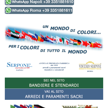
ISTITUZIONI ITALIANE
NAZIONI
EUROPA
AFRICA
AMERICA
ASIA
OCEANIA
ANTARTIDE
ORGANISMI INTERNAZIONALI