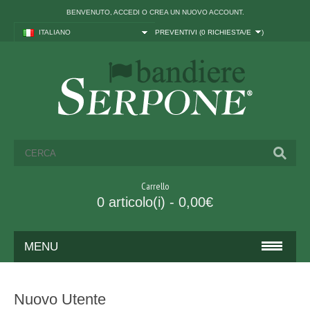
BENVENUTO,
ACCEDI
O
CREA UN NUOVO ACCOUNT
.
ITALIANO
PREVENTIVI (
0 RICHIESTA/E
)
Carrello
0 articolo(i) - 0,00€
MENU
BANDIERE
Nuovo Utente
ITALIA ED UNIONE EUROPEA