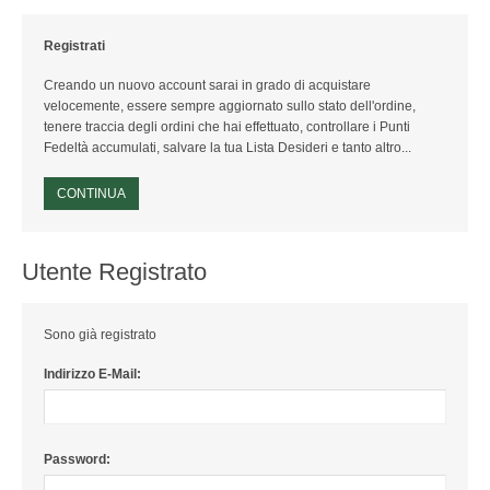
Registrati
ISTITUZIONI ITALIANE
Creando un nuovo account sarai in grado di acquistare
NAZIONI
velocemente, essere sempre aggiornato sullo stato dell'ordine,
tenere traccia degli ordini che hai effettuato, controllare i Punti
EUROPA
Fedeltà accumulati, salvare la tua Lista Desideri e tanto altro...
CONTINUA
AFRICA
AMERICA
Utente Registrato
ASIA
Sono già registrato
OCEANIA
Indirizzo E-Mail:
ANTARTIDE
ORGANISMI INTERNAZIONALI
Password: