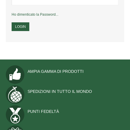
PERSONALIZZATE
NAUTICA
Ho dimenticato la Password...
ALTRE BANDIERE
SET E COMPLETI
STORICHE
STENDARDI E GONFALONI
AMPIA GAMMA DI PRODOTTI
ACCESSORI
EMBLEMI ED ALTRO
SPEDIZIONI IN TUTTO IL MONDO
MANIFESTAZIONI
PUNTI FEDELTÀ
MONUMENTI