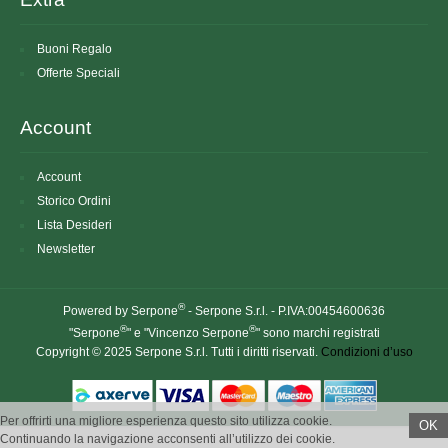
Buoni Regalo
Offerte Speciali
Account
Account
Storico Ordini
Lista Desideri
Newsletter
®
Powered by Serpone
- Serpone S.r.l. - P.IVA:00454600636
®
®
"Serpone
" e "Vincenzo Serpone
" sono marchi registrati
Copyright © 2025 Serpone S.r.l. Tutti i diritti riservati.
Condizioni d’uso
Per offrirti una migliore esperienza questo sito utilizza cookie.
OK
Continuando la navigazione acconsenti all’utilizzo dei cookie.