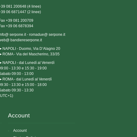
+39 081 200648 (4 linee)
+39 06 6871447 (2 linee)
Fax +39 081 200709
Fax +39 06 6878394
info@ serpone.it - romadue@ serpone.it
web@ bandiereserpone.it
►NAPOLI - Duomo, Via D’Alagno 20
►ROMA - Via del Mascherino, 33/35
►NAPOLI - dal Lunedì al Venerdì

09:00 - 13:30 e 15:30 - 19:00

Sabato 09:00 - 13:00

►ROMA - dal Lunedì al Venerdì

09:30 - 13:30 e 15:00 - 18:00

Sabato 09:30 - 13:30

(UTC+1)
Account
Account