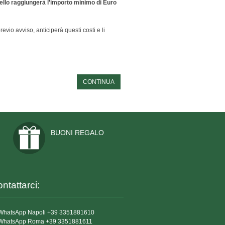
rrello raggiungerà l’importo minimo di Euro
evio avviso, anticiperà questi costi e li
CONTINUA
BUONI REGALO
ntattarci:
WhatsApp Napoli +39 3351881610
WhatsApp Roma +39 3351881611