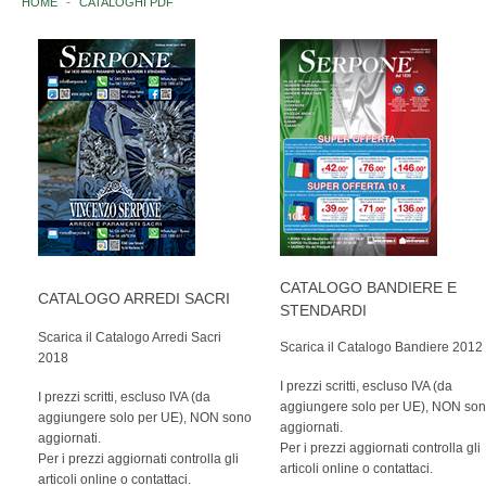
HOME
CATALOGHI PDF
ISTITUZIONI ITALIANE
NAZIONI
EUROPA
AFRICA
AMERICA
CATALOGO BANDIERE E
ASIA
CATALOGO ARREDI SACRI
STENDARDI
Scarica il Catalogo Arredi Sacri
OCEANIA
Scarica il Catalogo Bandiere 2012
2018
I prezzi scritti, escluso IVA (da
ANTARTIDE
I prezzi scritti, escluso IVA (da
aggiungere solo per UE), NON so
aggiungere solo per UE), NON sono
aggiornati.
ORGANISMI INTERNAZIONALI
aggiornati.
Per i prezzi aggiornati controlla gli
Per i prezzi aggiornati controlla gli
articoli online o contattaci.
articoli online o contattaci.