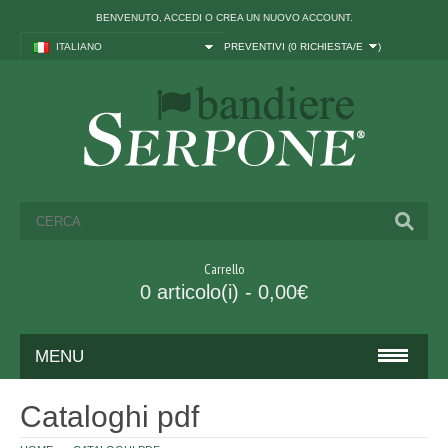
BENVENUTO,
ACCEDI
O
CREA UN NUOVO ACCOUNT
.
ITALIANO
PREVENTIVI (
0 RICHIESTA/E
)
Carrello
0 articolo(i) - 0,00€
MENU
BANDIERE
Cataloghi pdf
ITALIA ED UNIONE EUROPEA