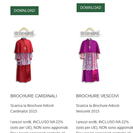
PERSONALIZZATE
DOWNLOAD
DOWNLOAD
NAUTICA
ALTRE BANDIERE
SET E COMPLETI
STORICHE
STENDARDI E GONFALONI
ACCESSORI
EMBLEMI ED ALTRO
BROCHURE CARDINALI
BROCHURE VESCOVI
Scarica la Brochure Articoli
Scarica la Brochure Articoli
MANIFESTAZIONI
Cardinalizi 2015
Vescovili 2015
MONUMENTI
I prezzi scritti, INCLUSO IVA 22%
I prezzi scritti, INCLUSO IVA 22%
(solo per UE), NON sono aggiornati.
(solo per UE), NON sono aggiornati