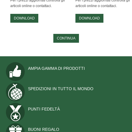
ORDINI EQUESTRI
Per i prezzi aggiornati controlla gli
Per i prezzi aggiornati controlla gli
articoli online o contattaci.
articoli online o contattaci.
TOGHE ED ACCESSORI
DOWNLOAD
DOWNLOAD
CONTATTACI
CONTINUA
AMPIA GAMMA DI PRODOTTI
SPEDIZIONI IN TUTTO IL MONDO
PUNTI FEDELTÀ
BUONI REGALO