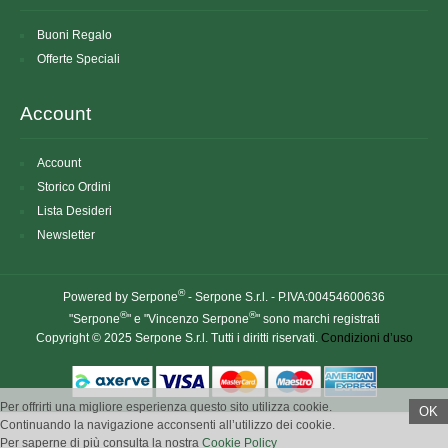
Buoni Regalo
Offerte Speciali
Account
Account
Storico Ordini
Lista Desideri
Newsletter
®
Powered by Serpone
- Serpone S.r.l. - P.IVA:00454600636
®
®
"Serpone
" e "Vincenzo Serpone
" sono marchi registrati
Copyright © 2025 Serpone S.r.l. Tutti i diritti riservati.
Condizioni d’uso
Per offrirti una migliore esperienza questo sito utilizza cookie.
OK
Continuando la navigazione acconsenti all’utilizzo dei cookie.
Per saperne di più consulta la nostra
Cookie Policy