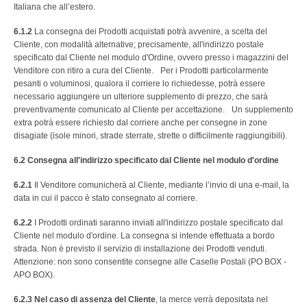
Italiana che all’estero.
6.1.2
La consegna dei Prodotti acquistati potrà avvenire, a scelta del
Cliente, con modalità alternative; precisamente, all'indirizzo postale
specificato dal Cliente nel modulo d'Ordine, ovvero presso i magazzini del
Venditore con ritiro a cura del Cliente. Per i Prodotti particolarmente
pesanti o voluminosi, qualora il corriere lo richiedesse, potrà essere
necessario aggiungere un ulteriore supplemento di prezzo, che sarà
preventivamente comunicato al Cliente per accettazione. Un supplemento
extra potrà essere richiesto dal corriere anche per consegne in zone
disagiate (isole minori, strade sterrate, strette o difficilmente raggiungibili).
6.2
Consegna all'indirizzo specificato dal Cliente nel modulo d'ordine
6.2.1
Il Venditore comunicherà al Cliente, mediante l’invio di una e-mail, la
data in cui il pacco è stato consegnato al corriere.
6.2.2
I Prodotti ordinati saranno inviati all'indirizzo postale specificato dal
Cliente nel modulo d'ordine. La consegna si intende effettuata a bordo
strada. Non è previsto il servizio di installazione dei Prodotti venduti.
Attenzione: non sono consentite consegne alle Caselle Postali (PO BOX -
APO BOX).
6.2.3
Nel caso di assenza del Cliente
, la merce verrà depositata nel