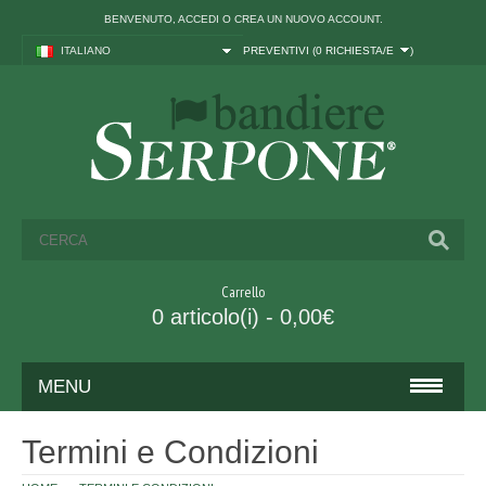
BENVENUTO,
ACCEDI
O
CREA UN NUOVO ACCOUNT
.
ITALIANO
PREVENTIVI (
0 RICHIESTA/E
)
Carrello
0 articolo(i) - 0,00€
MENU
BANDIERE
Termini e Condizioni
ITALIA ED UNIONE EUROPEA