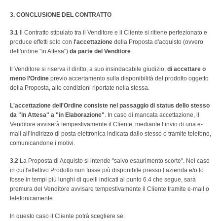
3. CONCLUSIONE DEL CONTRATTO
3.1
Il Contratto stipulato tra il Venditore e il Cliente si ritiene perfezionato e
produce effetti solo con
l'accettazione
della Proposta d'acquisto (ovvero
dell'ordine "in Attesa")
da parte del Venditore
.
Il Venditore si riserva il diritto, a suo insindacabile giudizio,
di accettare o
meno l’Ordine
previo accertamento sulla disponibilità del prodotto oggetto
della Proposta, alle condizioni riportate nella stessa.
L'accettazione dell'Ordine consiste nel passaggio di status dello stesso
da "in Attesa" a "in Elaborazione"
. In caso di mancata accettazione, il
Venditore avviserà tempestivamente il Cliente, mediante l’invio di una e-
mail all’indirizzo di posta elettronica indicata dallo stesso o tramite telefono,
comunicandone i motivi.
3.2
La Proposta di Acquisto si intende "salvo esaurimento scorte". Nel caso
in cui l'effettivo Prodotto non fosse più disponibile presso l’azienda e/o lo
fosse in tempi più lunghi di quelli indicati al punto 6.4 che segue, sarà
premura del Venditore avvisare tempestivamente il Cliente tramite e-mail o
telefonicamente.
In questo caso il Cliente potrà scegliere se: