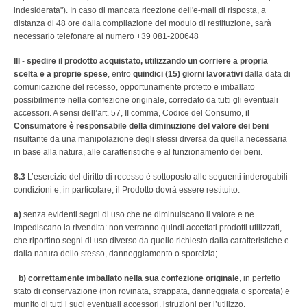
indesiderata"). In caso di mancata ricezione dell'e-mail di risposta, a
distanza di 48 ore dalla compilazione del modulo di restituzione, sarà
necessario telefonare al numero +39 081-200648
III
-
spedire il prodotto acquistato, utilizzando un corriere a propria
scelta e a proprie spese
, entro
quindici (15) giorni lavorativi
dalla data di
comunicazione del recesso, opportunamente protetto e imballato
possibilmente nella confezione originale, corredato da tutti gli eventuali
accessori. A sensi dell’art. 57, II comma, Codice del Consumo,
il
Consumatore è responsabile della diminuzione del valore dei beni
risultante da una manipolazione degli stessi diversa da quella necessaria
in base alla natura, alle caratteristiche e al funzionamento dei beni.
8.3
L’esercizio del diritto di recesso è sottoposto alle seguenti inderogabili
condizioni e, in particolare, il Prodotto dovrà essere restituito:
a)
senza evidenti segni di uso che ne diminuiscano il valore e ne
impediscano la rivendita: non verranno quindi accettati prodotti utilizzati,
che riportino segni di uso diverso da quello richiesto dalla caratteristiche e
dalla natura dello stesso, danneggiamento o sporcizia;
b)
correttamente imballato nella sua confezione originale
, in perfetto
stato di conservazione (non rovinata, strappata, danneggiata o sporcata) e
munito di tutti i suoi eventuali accessori, istruzioni per l’utilizzo,