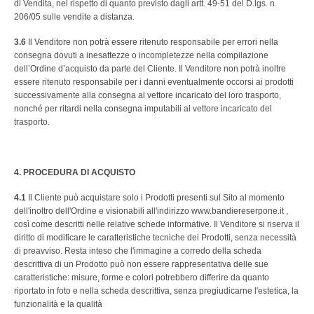
di Vendita, nel rispetto di quanto previsto dagli artt. 49-51 del D.lgs. n.
206/05 sulle vendite a distanza.
3.6
Il Venditore non potrà essere ritenuto responsabile per errori nella
consegna dovuti a inesattezze o incompletezze nella compilazione
dell’Ordine d’acquisto da parte del Cliente. Il Venditore non potrà inoltre
essere ritenuto responsabile per i danni eventualmente occorsi ai prodotti
successivamente alla consegna al vettore incaricato del loro trasporto,
nonché per ritardi nella consegna imputabili al vettore incaricato del
trasporto.
4. PROCEDURA DI ACQUISTO
4.1
Il Cliente può acquistare solo i Prodotti presenti sul Sito al momento
dell'inoltro dell'Ordine e visionabili all'indirizzo www.bandiereserpone.it ,
così come descritti nelle relative schede informative. Il Venditore si riserva il
diritto di modificare le caratteristiche tecniche dei Prodotti, senza necessità
di preavviso. Resta inteso che l'immagine a corredo della scheda
descrittiva di un Prodotto può non essere rappresentativa delle sue
caratteristiche: misure, forme e colori potrebbero differire da quanto
riportato in foto e nella scheda descrittiva, senza pregiudicarne l'estetica, la
funzionalità e la qualità