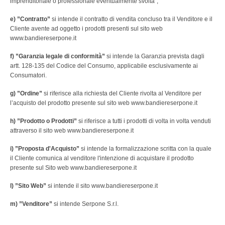
ORDINI EQUESTRI
imprenditoriale o professionale eventualmente svolta”;
e) ”Contratto”
si intende il contratto di vendita concluso tra il Venditore e il
TOGHE ED ACCESSORI
Cliente avente ad oggetto i prodotti presenti sul sito web
www.bandiereserpone.it
CONTATTACI
f) ”Garanzia legale di conformità”
si intende la Garanzia prevista dagli
artt. 128-135 del Codice del Consumo, applicabile esclusivamente ai
Consumatori.
g) ”Ordine”
si riferisce alla richiesta del Cliente rivolta al Venditore per
l’acquisto del prodotto presente sul sito web www.bandiereserpone.it
h) ”Prodotto o Prodotti”
si riferisce a tutti i prodotti di volta in volta venduti
attraverso il sito web www.bandiereserpone.it
i) ”Proposta d'Acquisto”
si intende la formalizzazione scritta con la quale
il Cliente comunica al venditore l'intenzione di acquistare il prodotto
presente sul Sito web www.bandiereserpone.it
l) ”Sito Web”
si intende il sito www.bandiereserpone.it
m) ”Venditore”
si intende Serpone S.r.l.