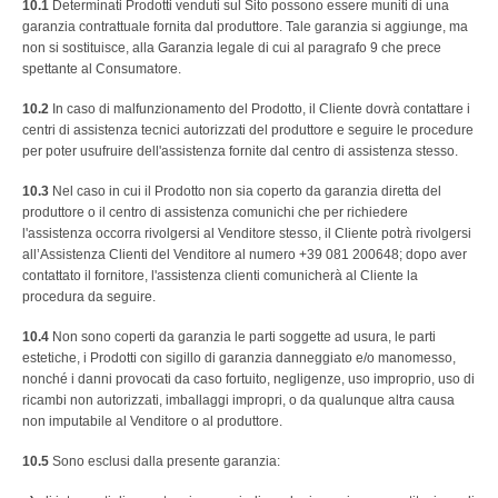
10.1
Determinati Prodotti venduti sul Sito possono essere muniti di una
garanzia contrattuale fornita dal produttore. Tale garanzia si aggiunge, ma
non si sostituisce, alla Garanzia legale di cui al paragrafo 9 che prece
spettante al Consumatore.
10.2
In caso di malfunzionamento del Prodotto, il Cliente dovrà contattare i
centri di assistenza tecnici autorizzati del produttore e seguire le procedure
per poter usufruire dell'assistenza fornite dal centro di assistenza stesso.
10.3
Nel caso in cui il Prodotto non sia coperto da garanzia diretta del
produttore o il centro di assistenza comunichi che per richiedere
l'assistenza occorra rivolgersi al Venditore stesso, il Cliente potrà rivolgersi
all’Assistenza Clienti del Venditore al numero +39 081 200648; dopo aver
contattato il fornitore, l'assistenza clienti comunicherà al Cliente la
procedura da seguire.
10.4
Non sono coperti da garanzia le parti soggette ad usura, le parti
estetiche, i Prodotti con sigillo di garanzia danneggiato e/o manomesso,
nonché i danni provocati da caso fortuito, negligenze, uso improprio, uso di
ricambi non autorizzati, imballaggi impropri, o da qualunque altra causa
non imputabile al Venditore o al produttore.
10.5
Sono esclusi dalla presente garanzia: