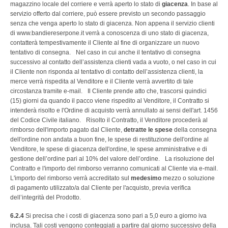
magazzino locale del corriere e verrà aperto lo stato di
giacenza
. In base al
servizio offerto dal corriere, può essere previsto un secondo passaggio
senza che venga aperto lo stato di giacenza. Non appena il servizio clienti
di www.bandiereserpone.it verrà a conoscenza di uno stato di giacenza,
contatterà tempestivamente il Cliente al fine di organizzare un nuovo
tentativo di consegna. Nel caso in cui anche il tentativo di consegna
successivo al contatto dell’assistenza clienti vada a vuoto, o nel caso in cui
il Cliente non risponda al tentativo di contatto dell’assistenza clienti, la
merce verrà rispedita al Venditore e il Cliente verrà avvertito di tale
circostanza tramite e-mail. Il Cliente prende atto che, trascorsi quindici
(15) giorni da quando il pacco viene rispedito al Venditore, il Contratto si
intenderà risolto e l'Ordine di acquisto verrà annullato ai sensi dell'art. 1456
del Codice Civile italiano. Risolto il Contratto, il Venditore procederà al
rimborso dell'importo pagato dal Cliente,
detratte le spese
della consegna
dell'ordine non andata a buon fine, le spese di restituzione dell'ordine al
Venditore, le spese di giacenza dell'ordine, le spese amministrative e di
gestione dell’ordine pari al 10% del valore dell’ordine. La risoluzione del
Contratto e l'importo del rimborso verranno comunicati al Cliente via e-mail.
L'importo del rimborso verrà accreditato sul
medesimo
mezzo o soluzione
di pagamento utilizzato/a dal Cliente per l'acquisto, previa verifica
dell’integrità del Prodotto.
6.2.4
Si precisa che i costi di giacenza sono pari a 5,0 euro a giorno iva
inclusa. Tali costi vengono conteggiati a partire dal giorno successivo della