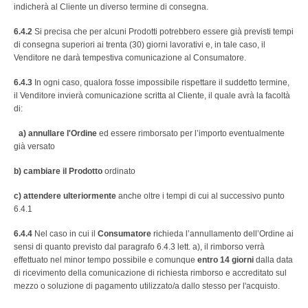
indicherà al Cliente un diverso termine di consegna.
6.4.2
Si precisa che per alcuni Prodotti potrebbero essere già previsti tempi
di consegna superiori ai trenta (30) giorni lavorativi e, in tale caso, il
Venditore ne darà tempestiva comunicazione al Consumatore.
6.4.3
In ogni caso, qualora fosse impossibile rispettare il suddetto termine,
il Venditore invierà comunicazione scritta al Cliente, il quale avrà la facoltà
di:
a) annullare l'Ordine
ed essere rimborsato per l’importo eventualmente
già versato
b) cambiare il Prodotto
ordinato
c) attendere ulteriormente
anche oltre i tempi di cui al successivo punto
6.4.1
6.4.4
Nel caso in cui il
Consumatore
richieda l’annullamento dell’Ordine ai
sensi di quanto previsto dal paragrafo 6.4.3 lett. a), il rimborso verrà
effettuato nel minor tempo possibile e comunque
entro 14 giorni
dalla data
di ricevimento della comunicazione di richiesta rimborso e accreditato sul
mezzo o soluzione di pagamento utilizzato/a dallo stesso per l'acquisto.