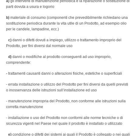
a)
gli interventi di manutenzione periodica e la riparazione o sostituzione di
parti dovuta a usura e logorio
b)
materiale di consumo (componenti che prevedibilmente richiedano una
sostituzione periodica durante la vita utile di un Prodotto, ad esempio olio
per le candele, lampadine, ecc.)
c)
danni o difetti dovuti a impiego, utilizzo o trattamento improprio del
Prodotto, per fini diversi dal normale uso
d)
danni o modifiche al prodotto conseguenti ad uso improprio,
comprendente:
-
trattamenti causanti danni o alterazioni fisiche, estetiche o superficiali
- errata installazione o utilizzo del Prodotto per fini diversi da quelli previsti
o inosservanza delle istruzioni sull’installazione ed uso
- manutenzione impropria del Prodotto, non conforme alle istruzioni sulla
corretta manutenzione
- installazione o uso del Prodotto non conformi alle norme tecniche o di
sicurezza vigenti nel Paese nel quale il prodotto è installato o utilizzato
e)
condizione o difetti dei sistemi ai quali il Prodotto è collegato o nei quali