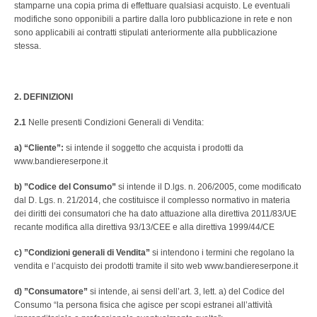
PERSONALIZZATE
stamparne una copia prima di effettuare qualsiasi acquisto. Le eventuali
modifiche sono opponibili a partire dalla loro pubblicazione in rete e non
NAUTICA
sono applicabili ai contratti stipulati anteriormente alla pubblicazione
stessa.
ALTRE BANDIERE
SET E COMPLETI
2. DEFINIZIONI
2.1
Nelle presenti Condizioni Generali di Vendita:
STORICHE
a) “Cliente”:
si intende il soggetto che acquista i prodotti da
STENDARDI E GONFALONI
www.bandiereserpone.it
b) ”Codice del Consumo”
si intende il D.lgs. n. 206/2005, come modificato
ACCESSORI
dal D. Lgs. n. 21/2014, che costituisce il complesso normativo in materia
dei diritti dei consumatori che ha dato attuazione alla direttiva 2011/83/UE
EMBLEMI ED ALTRO
recante modifica alla direttiva 93/13/CEE e alla direttiva 1999/44/CE
c) ”Condizioni generali di Vendita”
si intendono i termini che regolano la
MANIFESTAZIONI
vendita e l’acquisto dei prodotti tramite il sito web www.bandiereserpone.it
MONUMENTI
d) ”Consumatore”
si intende, ai sensi dell’art. 3, lett. a) del Codice del
Consumo “la persona fisica che agisce per scopi estranei all’attività