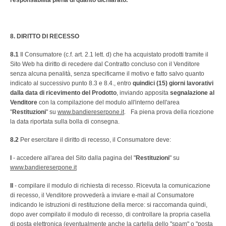
responsabilità piena di quanto dichiarato.
8. DIRITTO DI RECESSO
8.1
Il Consumatore (c.f. art. 2.1 lett. d) che ha acquistato prodotti tramite il
Sito Web ha diritto di recedere dal Contratto concluso con il Venditore
senza alcuna penalità, senza specificarne il motivo e fatto salvo quanto
indicato al successivo punto 8.3 e 8.4., entro
quindici (15) giorni lavorativi
dalla data di ricevimento del Prodotto
, inviando apposita
segnalazione al
Venditore
con la compilazione del modulo all'interno dell'area
"
Restituzioni
" su
www.bandiereserpone.it
. Fa piena prova della ricezione
la data riportata sulla bolla di consegna.
8.2
Per esercitare il diritto di recesso, il Consumatore deve:
I
- accedere all'area del Sito dalla pagina del "
Restituzioni
" su
www.bandiereserpone.it
II
- compilare il modulo di richiesta di recesso. Ricevuta la comunicazione
di recesso, il Venditore provvederà a inviare e-mail al Consumatore
indicando le istruzioni di restituzione della merce: si raccomanda quindi,
dopo aver compilato il modulo di recesso, di controllare la propria casella
di posta elettronica (eventualmente anche la cartella dello "spam" o "posta