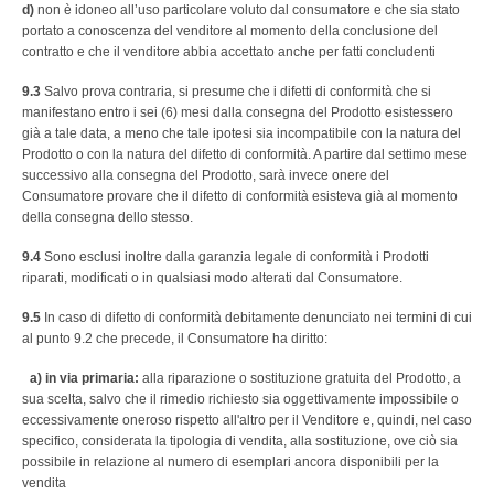
d)
non è idoneo all’uso particolare voluto dal consumatore e che sia stato
portato a conoscenza del venditore al momento della conclusione del
contratto e che il venditore abbia accettato anche per fatti concludenti
9.3
Salvo prova contraria, si presume che i difetti di conformità che si
manifestano entro i sei (6) mesi dalla consegna del Prodotto esistessero
già a tale data, a meno che tale ipotesi sia incompatibile con la natura del
Prodotto o con la natura del difetto di conformità. A partire dal settimo mese
successivo alla consegna del Prodotto, sarà invece onere del
Consumatore provare che il difetto di conformità esisteva già al momento
della consegna dello stesso.
9.4
Sono esclusi inoltre dalla garanzia legale di conformità i Prodotti
riparati, modificati o in qualsiasi modo alterati dal Consumatore.
9.5
In caso di difetto di conformità debitamente denunciato nei termini di cui
al punto 9.2 che precede, il Consumatore ha diritto:
a) in via primaria:
alla riparazione o sostituzione gratuita del Prodotto, a
sua scelta, salvo che il rimedio richiesto sia oggettivamente impossibile o
eccessivamente oneroso rispetto all'altro per il Venditore e, quindi, nel caso
specifico, considerata la tipologia di vendita, alla sostituzione, ove ciò sia
possibile in relazione al numero di esemplari ancora disponibili per la
vendita