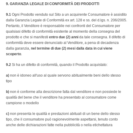
9. GARANZIA LEGALE DI CONFORMITÀ DEI PRODOTTI
9.1
Ogni Prodotto venduto sul Sito a un acquirente Consumatore è assistito
dalla Garanzia Legale di Conformità ex art. 128 e ss. del d.lgs. n. 206/2005.
Pertanto, il Venditore è responsabile nei confronti del Consumatore per
qualsiasi difetto di conformità esistente al momento della consegna del
prodotto e che si manifesti
entro due (2) anni
da tale consegna. Il difetto di
conformità deve essere denunciato al Venditore, a pena di decadenza
dalla garanzia,
nel termine di due (2) mesi dalla data in cui viene
scoperto
.
9.2
Si ha un difetto di conformità, quando il Prodotto acquistato:
a)
non è idoneo all'uso al quale servono abitualmente beni dello stesso
tipo
b)
non è conforme alla descrizione fatta dal venditore e non possiede le
qualità del bene che il venditore ha presentato al consumatore come
campione o modello
c)
non presenta le qualità e prestazioni abituali di un bene dello stesso
tipo, che il consumatore può ragionevolmente aspettarsi, tenuto conto
anche delle dichiarazioni fatte nella pubblicità o nella etichettatura