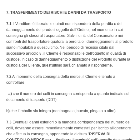
7. TRASFERIMENTO DEI RISCHI E DANNI DA TRASPORTO
7.1
Il Venditore è liberato, e quindi non risponderà della perdita o del
danneggiamento dei prodotti oggetto dell’Ordine, nel momento in cui
consegna gli stessi al trasportatore. Salvi i diritti del Consumatore nei
confronti del trasportatore qualora la perdita o i danneggiamenti al prodotto
siano imputabili a quest’ultimo. Nel periodo di recesso citato dal
successivo articolo 8, il Cliente è responsabile dell'oggetto in qualità di
custode. In caso di danneggiamento o distruzione del Prodotto durante la
custodia del Cliente, quest'ultimo sarà chiamato a risponderne.
7.2
Al momento della consegna della merce, il Cliente è tenuto a
controllare:
a)
che il numero dei colli in consegna corrisponda a quanto indicato sul
documento di trasporto (DDT)
b)
che l’imballo sia integro (non bagnato, bucato, piegato o altro)
7.3
Eventuali danni esteriori o la mancata corrispondenza del numero dei
colli, dovranno essere immediatamente contestati per iscritto all'operatore
che effettua la consegna, apponendo la dicitura "
RISERVA DI