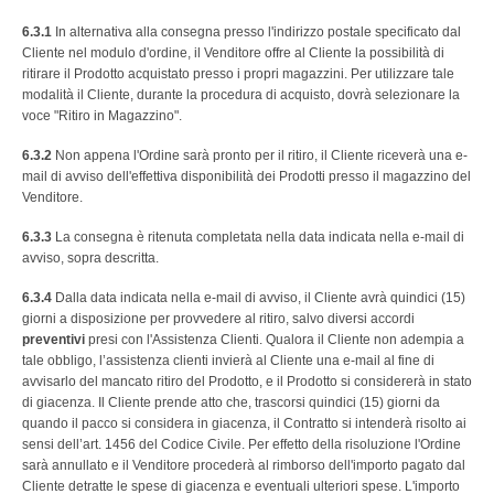
6.3.1
In alternativa alla consegna presso l'indirizzo postale specificato dal
Cliente nel modulo d'ordine, il Venditore offre al Cliente la possibilità di
ritirare il Prodotto acquistato presso i propri magazzini. Per utilizzare tale
modalità il Cliente, durante la procedura di acquisto, dovrà selezionare la
voce "Ritiro in Magazzino".
6.3.2
Non appena l'Ordine sarà pronto per il ritiro, il Cliente riceverà una e-
mail di avviso dell'effettiva disponibilità dei Prodotti presso il magazzino del
Venditore.
6.3.3
La consegna è ritenuta completata nella data indicata nella e-mail di
avviso, sopra descritta.
6.3.4
Dalla data indicata nella e-mail di avviso, il Cliente avrà quindici (15)
giorni a disposizione per provvedere al ritiro, salvo diversi accordi
preventivi
presi con l'Assistenza Clienti. Qualora il Cliente non adempia a
tale obbligo, l’assistenza clienti invierà al Cliente una e-mail al fine di
avvisarlo del mancato ritiro del Prodotto, e il Prodotto si considererà in stato
di giacenza. Il Cliente prende atto che, trascorsi quindici (15) giorni da
quando il pacco si considera in giacenza, il Contratto si intenderà risolto ai
sensi dell’art. 1456 del Codice Civile. Per effetto della risoluzione l'Ordine
sarà annullato e il Venditore procederà al rimborso dell'importo pagato dal
Cliente detratte le spese di giacenza e eventuali ulteriori spese. L'importo