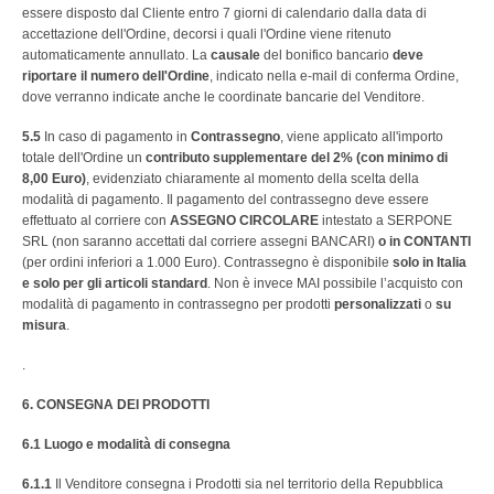
essere disposto dal Cliente entro 7 giorni di calendario dalla data di
accettazione dell'Ordine, decorsi i quali l'Ordine viene ritenuto
automaticamente annullato. La
causale
del bonifico bancario
deve
riportare il numero dell'Ordine
, indicato nella e-mail di conferma Ordine,
dove verranno indicate anche le coordinate bancarie del Venditore.
5.5
In caso di pagamento in
Contrassegno
, viene applicato all'importo
totale dell'Ordine un
contributo supplementare del 2% (con minimo di
8,00 Euro)
, evidenziato chiaramente al momento della scelta della
modalità di pagamento. Il pagamento del contrassegno deve essere
effettuato al corriere con
ASSEGNO CIRCOLARE
intestato a SERPONE
SRL (non saranno accettati dal corriere assegni BANCARI)
o in CONTANTI
(per ordini inferiori a 1.000 Euro). Contrassegno è disponibile
solo in Italia
e solo per gli articoli standard
. Non è invece MAI possibile l’acquisto con
modalità di pagamento in contrassegno per prodotti
personalizzati
o
su
misura
.
.
6. CONSEGNA DEI PRODOTTI
6.1
Luogo e modalità di consegna
6.1.1
Il Venditore consegna i Prodotti sia nel territorio della Repubblica