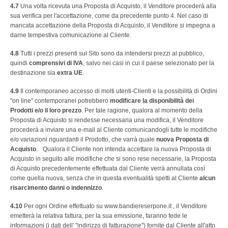
4.7
Una volta ricevuta una Proposta di Acquisto, il Venditore procederà alla
sua verifica per l'accettazione, come da precedente punto 4. Nel caso di
mancata accettazione della Proposta di Acquisto, il Venditore si impegna a
darne tempestiva comunicazione al Cliente.
4.8
Tutti i prezzi presenti sul Sito sono da intendersi prezzi al pubblico,
quindi
comprensivi di IVA
, salvo nei casi in cui il paese selezionato per la
destinazione sia
extra UE
.
4.9
Il contemporaneo accesso di molti utenti-Clienti e la possibilità di Ordini
"on line" contemporanei potrebbero
modificare la disponibilità dei
Prodotti e/o il loro prezzo
. Per tale ragione, qualora al momento della
Proposta di Acquisto si rendesse necessaria una modifica, il Venditore
procederà a inviare una e-mail al Cliente comunicandogli tutte le modifiche
e/o variazioni riguardanti il Prodotto, che varrà quale
nuova Proposta di
Acquisto
. Qualora il Cliente non intenda accettare la nuova Proposta di
Acquisto in seguito alle modifiche che si sono rese necessarie, la Proposta
di Acquisto precedentemente effettuata dal Cliente verrà annullata così
come quella nuova, senza che in questa eventualità spetti al Cliente
alcun
risarcimento danni o indennizzo
.
4.10
Per ogni Ordine effettuato su www.bandiereserpone.it , il Venditore
emetterà la relativa fattura; per la sua emissione, faranno fede le
informazioni (i dati dell' "indirizzo di fatturazione") fornite dal Cliente all'atto