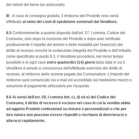
del valore del bene (se assicurato)
III
- in caso di consegna gratuita, il rimborso del Prodotto reso verrà
effettuato
al netto dei costi di spedizione sostenuti dal Venditore.
8.5
Conformemente a quanto disposto dall'art. 57, I comma, Codice del
Consumo, solo dopo la ricezione del Prodotto e dopo aver verificato
positivamente il rispetto dei termini e delle modalità per l'esercizio del
diritto di recesso nonché la sostanziale integrità del Prodotto e dell’imballo
come specificato al punto 8.3, il Venditore procederà, nel minor tempo
possibile e in ogni caso
entro quattordici (14) giorni
dalla data in cui il
Venditore è venuto a conoscenza dell'effettuato esercizio del diritto di
recesso, al rimborso delle somme pagate dal Consumatore. L'importo del
rimborso sarà comunicato via e-mail ed accreditato sul medesimo mezzo o
soluzione di pagamento utilizzato/a per l'acquisto.
8.6
Ai sensi dell'art. 59, I comma lett. c), d) ed e) del Codice del
Consumo, il diritto di recesso è escluso nel caso in cui la vendita abbia
ad oggetto Prodotti confezionati su misura o personalizzati o che per
loro natura non possono essere rispediti o rischiano di deteriorarsi o
alterarsi rapidamente.