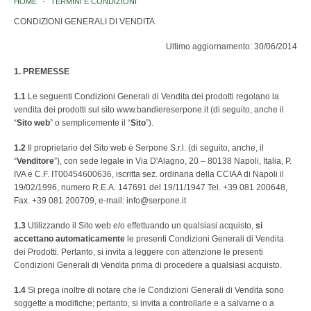
HOME
TERMINI E CONDIZIONI
CONDIZIONI GENERALI DI VENDITA
ISTITUZIONI ITALIANE
Ultimo aggiornamento: 30/06/2014
NAZIONI
1. PREMESSE
EUROPA
1.1
Le seguenti Condizioni Generali di Vendita dei prodotti regolano la
vendita dei prodotti sul sito www.bandiereserpone.it (di seguito, anche il
“
Sito web
AFRICA
” o semplicemente il “
Sito
”).
1.2
Il proprietario del Sito web è Serpone S.r.l. (di seguito, anche, il
AMERICA
“
Venditore
”), con sede legale in Via D'Alagno, 20 – 80138 Napoli, Italia, P.
IVA e C.F. IT00454600636, iscritta sez. ordinaria della CCIAA di Napoli il
ASIA
19/02/1996, numero R.E.A. 147691 del 19/11/1947 Tel. +39 081 200648,
Fax. +39 081 200709, e-mail: info@serpone.it
OCEANIA
1.3
Utilizzando il Sito web e/o effettuando un qualsiasi acquisto,
si
accettano automaticamente
le presenti Condizioni Generali di Vendita
ANTARTIDE
dei Prodotti. Pertanto, si invita a leggere con attenzione le presenti
Condizioni Generali di Vendita prima di procedere a qualsiasi acquisto.
ORGANISMI INTERNAZIONALI
1.4
Si prega inoltre di notare che le Condizioni Generali di Vendita sono
soggette a modifiche; pertanto, si invita a controllarle e a salvarne o a