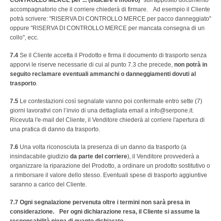
CONTROLLO MERCE per ... (indicare il motivo)
" sull'apposito documento
accompagnatorio che il corriere chiederà di firmare. Ad esempio il Cliente
potrà scrivere: "RISERVA DI CONTROLLO MERCE per pacco danneggiato"
oppure "RISERVA DI CONTROLLO MERCE per mancata consegna di un
collo", ecc.
7.4
Se il Cliente accetta il Prodotto e firma il documento di trasporto senza
apporvi le riserve necessarie di cui al punto 7.3 che precede,
non potrà in
seguito reclamare eventuali ammanchi o danneggiamenti dovuti al
trasporto
.
7.5
Le contestazioni così segnalate vanno poi confermate entro sette (7)
giorni lavorativi con l’invio di una dettagliata email a info@serpone.it.
Ricevuta l'e-mail del Cliente, il Venditore chiederà al corriere l'apertura di
una pratica di danno da trasporto.
7.6
Una volta riconosciuta la presenza di un danno da trasporto (a
insindacabile giudizio
da parte del corriere
), il Venditore provvederà a
organizzare la riparazione del Prodotto, a ordinare un prodotto sostitutivo o
a rimborsare il valore dello stesso. Eventuali spese di trasporto aggiuntive
saranno a carico del Cliente.
7.7
Ogni segnalazione pervenuta oltre i termini non sarà presa in
considerazione. Per ogni dichiarazione resa, il Cliente si assume la