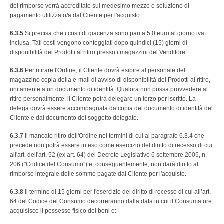
del rimborso verrà accreditato sul medesimo mezzo o soluzione di
pagamento utilizzato/a dal Cliente per l'acquisto.
6.3.5
Si precisa che i costi di giacenza sono pari a 5,0 euro al giorno iva
inclusa. Tali costi vengono conteggiati dopo quindici (15) giorni di
disponibilità dei Prodotti al ritiro presso i magazzini del Venditore.
6.3.6
Per ritirare l'Ordine, il Cliente dovrà esibire al personale del
magazzino copia della e-mail di avviso di disponibilità dei Prodotti al ritiro,
unitamente a un documento di identità. Qualora non possa provvedere al
ritiro personalmente, il Cliente potrà delegare un terzo per iscritto. La
delega dovrà essere accompagnata da copia del documento di identità del
Cliente e dal documento del soggetto delegato.
6.3.7
Il mancato ritiro dell'Ordine nei termini di cui al paragrafo 6.3.4 che
precede non potrà essere inteso come esercizio del diritto di recesso di cui
all'art. dell'art. 52 (ex art. 64) del Decreto Legislativo 6 settembre 2005, n.
206 ("Codice del Consumo") e, conseguentemente, non darà diritto al
rimborso integrale delle somme pagate dal Cliente per l'acquisto.
6.3.8
Il termine di 15 giorni per l'esercizio del diritto di recesso di cui all’art.
64 del Codice del Consumo decorreranno dalla data in cui il Consumatore
acquisisce il possesso fisico dei beni o: