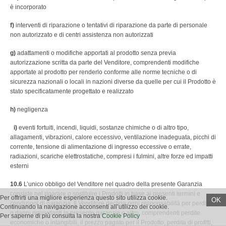
è incorporato
f)
interventi di riparazione o tentativi di riparazione da parte di personale
non autorizzato e di centri assistenza non autorizzati
g)
adattamenti o modifiche apportati al prodotto senza previa
autorizzazione scritta da parte del Venditore, comprendenti modifiche
apportate al prodotto per renderlo conforme alle norme tecniche o di
sicurezza nazionali o locali in nazioni diverse da quelle per cui il Prodotto è
stato specificatamente progettato e realizzato
h)
negligenza
i)
eventi fortuiti, incendi, liquidi, sostanze chimiche o di altro tipo,
allagamenti, vibrazioni, calore eccessivo, ventilazione inadeguata, picchi di
corrente, tensione di alimentazione di ingresso eccessive o errate,
radiazioni, scariche elettrostatiche, compresi i fulmini, altre forze ed impatti
esterni
10.6
L’unico obbligo del Venditore nel quadro della presente Garanzia
consiste nel riparare o sostituire i Prodotti in base ai presenti termini e
Per offrirti una migliore esperienza questo sito utilizza cookie.
OK
condizioni di garanzia. Il Venditore declina ogni responsabilità per perdite
Continuando la navigazione acconsenti all’utilizzo dei cookie.
o danni riguardanti la presente garanzia o altro, comprendenti perdite
Per saperne di più consulta la nostra
Cookie Policy
economiche o intangibili, il prezzo pagato per il Prodotto, perdita di profitti,