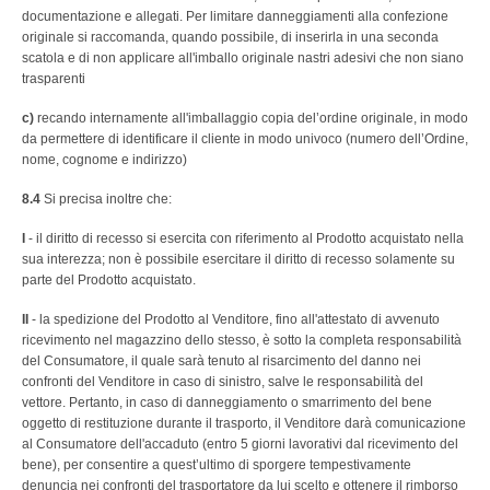
documentazione e allegati. Per limitare danneggiamenti alla confezione
originale si raccomanda, quando possibile, di inserirla in una seconda
scatola e di non applicare all'imballo originale nastri adesivi che non siano
trasparenti
c)
recando internamente all'imballaggio copia del’ordine originale, in modo
da permettere di identificare il cliente in modo univoco (numero dell’Ordine,
nome, cognome e indirizzo)
8.4
Si precisa inoltre che:
I
- il diritto di recesso si esercita con riferimento al Prodotto acquistato nella
sua interezza; non è possibile esercitare il diritto di recesso solamente su
parte del Prodotto acquistato.
II
- la spedizione del Prodotto al Venditore, fino all'attestato di avvenuto
ricevimento nel magazzino dello stesso, è sotto la completa responsabilità
del Consumatore, il quale sarà tenuto al risarcimento del danno nei
confronti del Venditore in caso di sinistro, salve le responsabilità del
vettore. Pertanto, in caso di danneggiamento o smarrimento del bene
oggetto di restituzione durante il trasporto, il Venditore darà comunicazione
al Consumatore dell'accaduto (entro 5 giorni lavorativi dal ricevimento del
bene), per consentire a quest’ultimo di sporgere tempestivamente
denuncia nei confronti del trasportatore da lui scelto e ottenere il rimborso