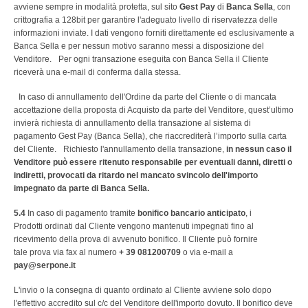
avviene sempre in modalità protetta, sul sito
Gest Pay
di
Banca Sella
, con
crittografia a 128bit per garantire l'adeguato livello di riservatezza delle
informazioni inviate. I dati vengono forniti direttamente ed esclusivamente a
Banca Sella e per nessun motivo saranno messi a disposizione del
Venditore. Per ogni transazione eseguita con Banca Sella il Cliente
riceverà una e-mail di conferma dalla stessa.
In caso di annullamento dell'Ordine da parte del Cliente o di mancata
accettazione della proposta di Acquisto da parte del Venditore, quest’ultimo
invierà richiesta di annullamento della transazione al sistema di
pagamento Gest Pay (Banca Sella), che riaccrediterà l’importo sulla carta
del Cliente. Richiesto l'annullamento della transazione,
in nessun caso il
Venditore può essere ritenuto responsabile per eventuali danni, diretti o
indiretti, provocati da ritardo nel mancato svincolo dell'importo
impegnato da parte di Banca Sella.
5.4
In caso di pagamento tramite
bonifico bancario anticipato
, i
Prodotti ordinati dal Cliente vengono mantenuti impegnati fino al
ricevimento della prova di avvenuto bonifico. Il Cliente può fornire
tale prova via fax al numero
+ 39 081200709
o via e-mail a
pay@serpone.it
L'invio o la consegna di quanto ordinato al Cliente avviene solo dopo
l'effettivo accredito sul c/c del Venditore dell'importo dovuto. Il bonifico deve