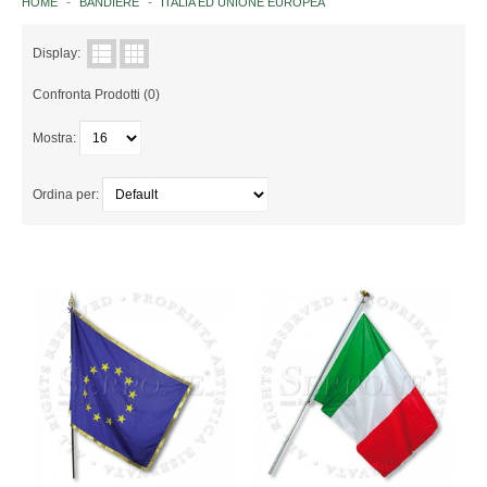
HOME
BANDIERE
ITALIA ED UNIONE EUROPEA
ISTITUZIONI ITALIANE
Display:
Confronta Prodotti (0)
NAZIONI
Mostra:
EUROPA
AFRICA
Ordina per:
AMERICA
ASIA
OCEANIA
ANTARTIDE
ORGANISMI INTERNAZIONALI