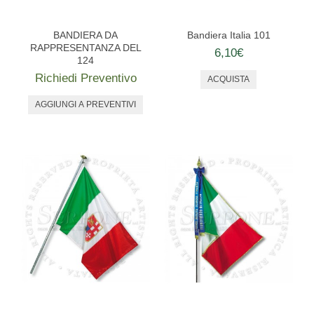
PERSONALIZZATE
NAUTICA
BANDIERA DA
Bandiera Italia 101
RAPPRESENTANZA DEL
6,10€
124
ALTRE BANDIERE
Richiedi Preventivo
SET E COMPLETI
STORICHE
STENDARDI E GONFALONI
ACCESSORI
EMBLEMI ED ALTRO
MANIFESTAZIONI
MONUMENTI