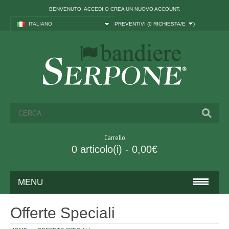
BENVENUTO,
ACCEDI
O
CREA UN NUOVO ACCOUNT
.
ITALIANO
PREVENTIVI (
0 RICHIESTA/E
)
Carrello
0 articolo(i) - 0,00€
MENU
BANDIERE
Offerte Speciali
ITALIA ED UNIONE EUROPEA