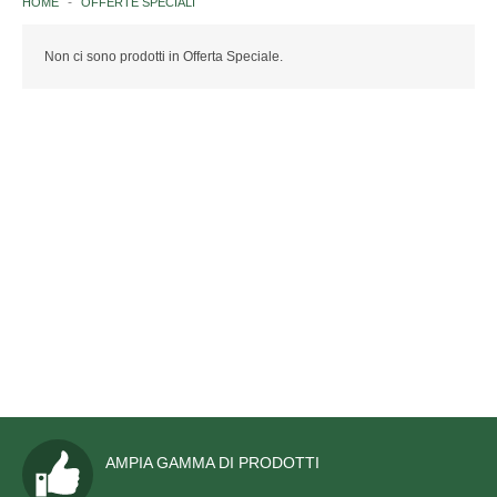
HOME
OFFERTE SPECIALI
ISTITUZIONI ITALIANE
Non ci sono prodotti in Offerta Speciale.
NAZIONI
EUROPA
AFRICA
AMERICA
ASIA
OCEANIA
ANTARTIDE
ORGANISMI INTERNAZIONALI
AMPIA GAMMA DI PRODOTTI