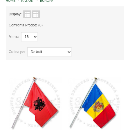
HOME
NAZIONI
EUROPA
ISTITUZIONI ITALIANE
Display:
Confronta Prodotti (0)
NAZIONI
Mostra:
EUROPA
AFRICA
Ordina per:
AMERICA
ASIA
OCEANIA
ANTARTIDE
ORGANISMI INTERNAZIONALI