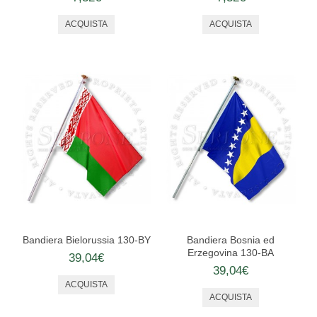
ORDINI EQUESTRI
TOGHE ED ACCESSORI
CONTATTACI
Bandiera Bielorussia 130-BY
Bandiera Bosnia ed
Erzegovina 130-BA
39,04€
39,04€