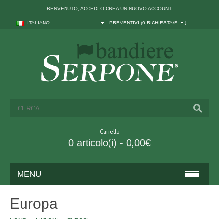
BENVENUTO,
ACCEDI
O
CREA UN NUOVO ACCOUNT
.
ITALIANO
PREVENTIVI (
0 RICHIESTA/E
)
Carrello
0 articolo(i) - 0,00€
MENU
BANDIERE
Europa
ITALIA ED UNIONE EUROPEA