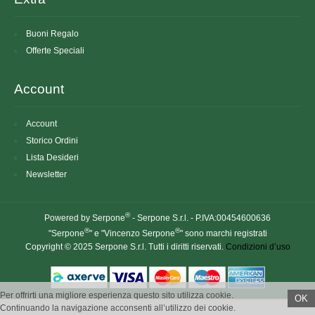
Buoni Regalo
Offerte Speciali
Account
Account
Storico Ordini
Lista Desideri
Newsletter
®
Powered by Serpone
- Serpone S.r.l. - P.IVA:00454600636
®
®
"Serpone
" e "Vincenzo Serpone
" sono marchi registrati
Copyright © 2025 Serpone S.r.l. Tutti i diritti riservati.
Condizioni d’uso
Per offrirti una migliore esperienza questo sito utilizza cookie.
OK
Continuando la navigazione acconsenti all’utilizzo dei cookie.