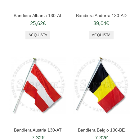
PERSONALIZZATE
NAUTICA
Bandiera Albania 130-AL
Bandiera Andorra 130-AD
25,62€
39,04€
ALTRE BANDIERE
SET E COMPLETI
STORICHE
STENDARDI E GONFALONI
ACCESSORI
EMBLEMI ED ALTRO
MANIFESTAZIONI
MONUMENTI
Bandiera Austria 130-AT
Bandiera Belgio 130-BE
7,32€
7,32€