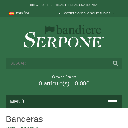
HOLA, PUEDES
ENTRAR
O
CREAR UNA CUENTA
.
ESPAÑOL
COTIZACIONES (
0 SOLICITUD/ES
)
Carro de Compra
0 artículo(s) - 0,00€
MENÚ
BANDERAS
Banderas
ITALIA Y UE