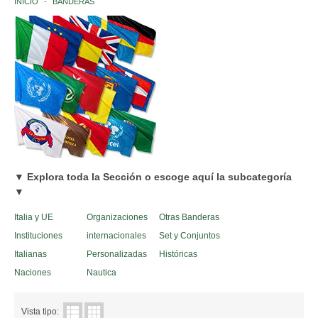
INICIO
BANDERAS
INSTITUCIONES ITALIANAS
NACIONES
EUROPA
AFRICA
AMERICA
▼ Explora toda la Sección o escoge aquí la subcategoría
ASIA
▼
Italia y UE
Organizaciones
Otras Banderas
OCEANÍA
Instituciones
internacionales
Set y Conjuntos
ANTÁRTIDA
Italianas
Personalizadas
Históricas
Naciones
Nautica
ORGANIZACIONES INTERNACIONALES
Vista tipo: