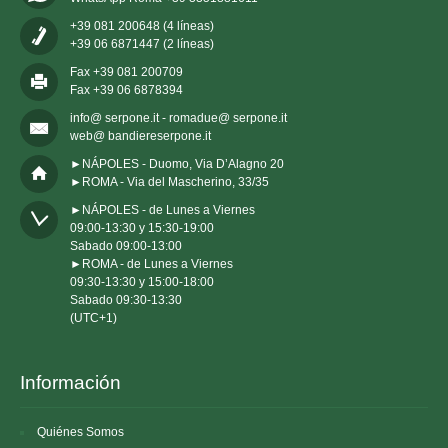
+39 081 200648 (4 líneas)
+39 06 6871447 (2 líneas)
Fax +39 081 200709
Fax +39 06 6878394
info@ serpone.it - romadue@ serpone.it
web@ bandiereserpone.it
►NÁPOLES - Duomo, Via D’Alagno 20
►ROMA - Via del Mascherino, 33/35
►NÁPOLES - de Lunes a Viernes 

09:00-13:30 y 15:30-19:00

Sabado 09:00-13:00

►ROMA - de Lunes a Viernes 

09:30-13:30 y 15:00-18:00

Sabado 09:30-13:30

(UTC+1)
Información
Quiénes Somos