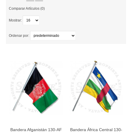
PERSONALIZADAS
Comparar Artículos (0)
NAUTICA
Mostrar:
OTRAS BANDERAS
Ordenar por:
SET Y CONJUNTOS
HISTÓRICAS
ESTANDARTES Y CONFALONES
ACCESORIOS
EMBLEMAS Y OTROS
EVENTOS
MONUMENTOS
Bandera Afganistán 130-AF
Bandera África Central 130-