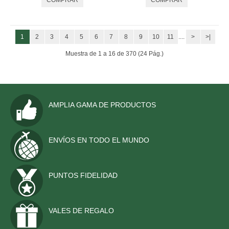
1
2
3
4
5
6
7
8
9
10
11
....
>
>|
Muestra de 1 a 16 de 370 (24 Pág.)
AMPLIA GAMA DE PRODUCTOS
ENVÍOS EN TODO EL MUNDO
PUNTOS FIDELIDAD
VALES DE REGALO