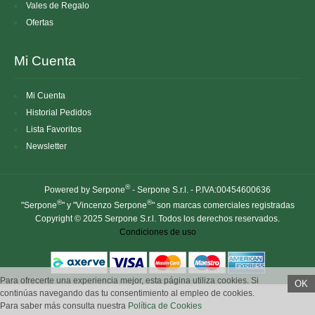
Vales de Regalo
Ofertas
Mi Cuenta
Mi Cuenta
Historial Pedidos
Lista Favoritos
Newsletter
®
Powered by Serpone
- Serpone S.r.l. - P.IVA:00454600636
®
®
"Serpone
" y "Vincenzo Serpone
" son marcas comerciales registradas
Copyright © 2025 Serpone S.r.l. Todos los derechos reservados.
Condiciones de uso
Para ofrecerte una experiencia mejor, esta página utiliza cookies. Si
OK
continúas navegando das tu consentimiento al empleo de cookies.
Para saber más consulta nuestra
Política de Cookies