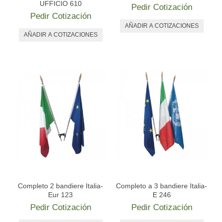
ORDENES ECUESTRES
UFFICIO 610
Pedir Cotización
Pedir Cotización
TOGAS Y ACCESORIOS
CONTACTO
Completo 2 bandiere Italia-
Completo a 3 bandiere Italia-
Eur 123
E 246
Pedir Cotización
Pedir Cotización