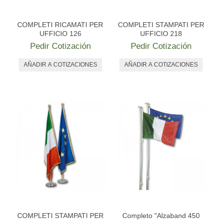
PERSONALIZADAS
NAUTICA
COMPLETI RICAMATI PER
COMPLETI STAMPATI PER
UFFICIO 126
UFFICIO 218
OTRAS BANDERAS
Pedir Cotización
Pedir Cotización
SET Y CONJUNTOS
HISTÓRICAS
ESTANDARTES Y CONFALONES
ACCESORIOS
EMBLEMAS Y OTROS
EVENTOS
MONUMENTOS
COMPLETI STAMPATI PER
Completo "Alzaband 450