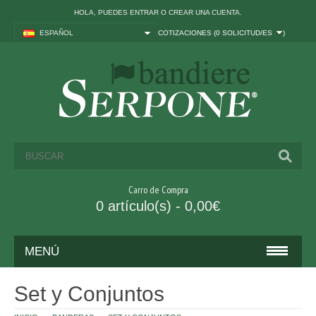
HOLA, PUEDES
ENTRAR
O
CREAR UNA CUENTA
.
ESPAÑOL
COTIZACIONES (
0 SOLICITUD/ES
)
Carro de Compra
0 artículo(s) - 0,00€
MENÚ
BANDERAS
Set y Conjuntos
ITALIA Y UE