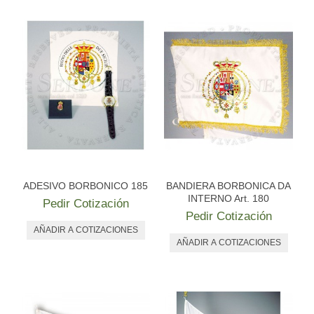
PERSONALIZADAS
NAUTICA
OTRAS BANDERAS
SET Y CONJUNTOS
HISTÓRICAS
ESTANDARTES Y CONFALONES
ADESIVO BORBONICO 185
BANDIERA BORBONICA DA
ACCESORIOS
INTERNO Art. 180
Pedir Cotización
Pedir Cotización
EMBLEMAS Y OTROS
EVENTOS
MONUMENTOS