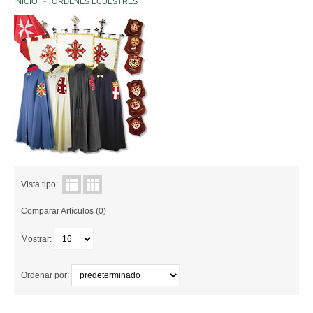
INICIO
ORDENES ECUESTRES
INSTITUCIONES ITALIANAS
NACIONES
EUROPA
AFRICA
AMERICA
Vista tipo:
ASIA
Comparar Artículos (0)
OCEANÍA
Mostrar:
ANTÁRTIDA
Ordenar por:
ORGANIZACIONES INTERNACIONALES