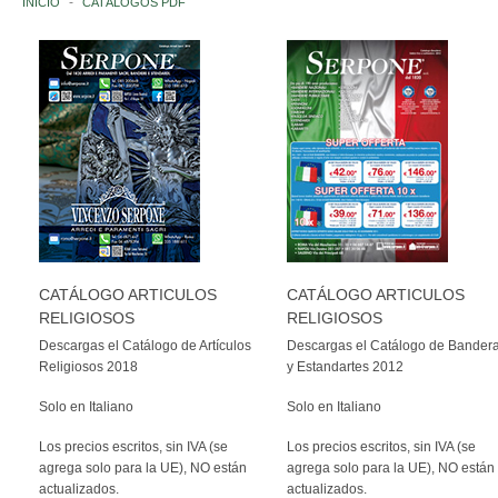
INICIO
CATÁLOGOS PDF
INSTITUCIONES ITALIANAS
NACIONES
EUROPA
AFRICA
AMERICA
CATÁLOGO ARTICULOS
CATÁLOGO ARTICULOS
ASIA
RELIGIOSOS
RELIGIOSOS
Descargas el Catálogo de Artículos
Descargas el Catálogo de Bander
OCEANÍA
Religiosos 2018
y Estandartes 2012
ANTÁRTIDA
Solo en Italiano
Solo en Italiano
Los precios escritos, sin IVA (se
ORGANIZACIONES INTERNACIONALES
Los precios escritos, sin IVA (se
agrega solo para la UE), NO están
agrega solo para la UE), NO están
actualizados.
actualizados.