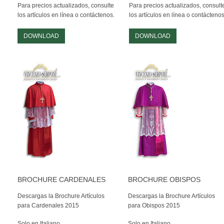
PERSONALIZADAS
Para precios actualizados, consulte
Para precios actualizados, consult
los artículos en línea o contáctenos.
los artículos en línea o contáctenos
NAUTICA
DOWNLOAD
DOWNLOAD
OTRAS BANDERAS
SET Y CONJUNTOS
HISTÓRICAS
ESTANDARTES Y CONFALONES
ACCESORIOS
EMBLEMAS Y OTROS
BROCHURE CARDENALES
BROCHURE OBISPOS
EVENTOS
Descargas la Brochure Artículos
Descargas la Brochure Artículos
MONUMENTOS
para Cardenales 2015
para Obispos 2015
Solo en Italiano
Solo en Italiano