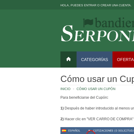
HOLA, PUEDES
ENTRAR
O
CREAR UNA CUENTA
.
CATEGORÍAS
OFERTA
Cómo usar un Cu
INICIO
CÓMO USAR UN CUPÓN
Para beneficiarse del Cupón
:
1)
Después de haber introducido al menos un 
2)
Hacer clic en "VER CARRO DE COMPRA" pa