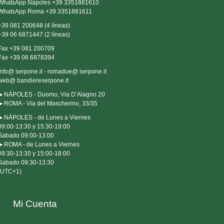
WhatsApp Nápoles +39 3351881610
WhatsApp Roma +39 3351881611
+39 081 200648 (4 líneas)
+39 06 6871447 (2 líneas)
Fax +39 081 200709
Fax +39 06 6878394
info@ serpone.it - romadue@ serpone.it
web@ bandiereserpone.it
►NÁPOLES - Duomo, Via D’Alagno 20
►ROMA - Via del Mascherino, 33/35
►NÁPOLES - de Lunes a Viernes 

09:00-13:30 y 15:30-19:00

Sabado 09:00-13:00

►ROMA - de Lunes a Viernes 

09:30-13:30 y 15:00-18:00

Sabado 09:30-13:30

(UTC+1)
Mi Cuenta