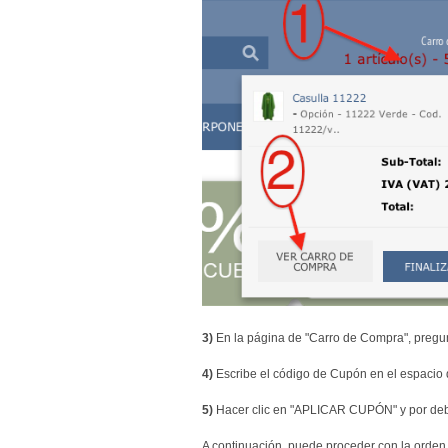
3)
En la página de "Carro de Compra", pregun
4)
Escribe el código de Cupón en el espacio 
5)
Hacer clic en "APLICAR CUPÓN" y por deba
A continuación, puede proceder con la orden o