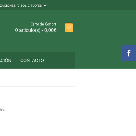
ZACIONES (
0 SOLICITUD/ES
)
Carro de Compra
0 artículo(s) - 0,00€
ACIÓN
CONTACTO
gina