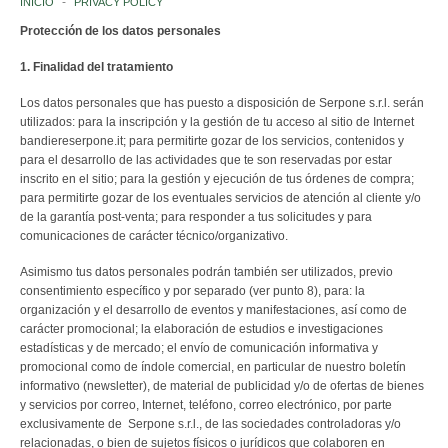
INICIO
PRIVACY POLICY
Protección de los datos personales
INSTITUCIONES ITALIANAS
1. Finalidad del tratamiento
NACIONES
Los datos personales que has puesto a disposición de Serpone s.r.l. serán
utilizados: para la inscripción y la gestión de tu acceso al sitio de Internet
EUROPA
bandiereserpone.it; para permitirte gozar de los servicios, contenidos y
para el desarrollo de las actividades que te son reservadas por estar
AFRICA
inscrito en el sitio; para la gestión y ejecución de tus órdenes de compra;
para permitirte gozar de los eventuales servicios de atención al cliente y/o
de la garantía post-venta; para responder a tus solicitudes y para
AMERICA
comunicaciones de carácter técnico/organizativo.
ASIA
Asimismo tus datos personales podrán también ser utilizados, previo
consentimiento específico y por separado (ver punto 8), para: la
organización y el desarrollo de eventos y manifestaciones, así como de
OCEANÍA
carácter promocional; la elaboración de estudios e investigaciones
estadísticas y de mercado; el envío de comunicación informativa y
ANTÁRTIDA
promocional como de índole comercial, en particular de nuestro boletín
informativo (newsletter), de material de publicidad y/o de ofertas de bienes
ORGANIZACIONES INTERNACIONALES
y servicios por correo, Internet, teléfono, correo electrónico, por parte
exclusivamente de Serpone s.r.l., de las sociedades controladoras y/o
relacionadas, o bien de sujetos físicos o jurídicos que colaboren en