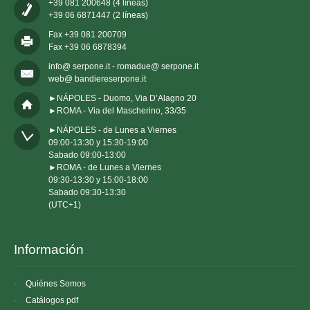
+39 081 200648 (4 líneas)
+39 06 6871447 (2 líneas)
Fax +39 081 200709
Fax +39 06 6878394
info@ serpone.it - romadue@ serpone.it
web@ bandiereserpone.it
►NÁPOLES - Duomo, Via D’Alagno 20
►ROMA - Via del Mascherino, 33/35
►NÁPOLES - de Lunes a Viernes 

09:00-13:30 y 15:30-19:00

Sabado 09:00-13:00

►ROMA - de Lunes a Viernes 

09:30-13:30 y 15:00-18:00

Sabado 09:30-13:30

(UTC+1)
Información
Quiénes Somos
Catálogos pdf