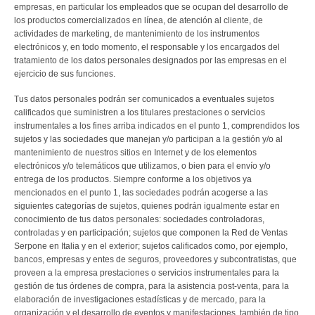
ORDENES ECUESTRES
empresas, en particular los empleados que se ocupan del desarrollo de
los productos comercializados en línea, de atención al cliente, de
TOGAS Y ACCESORIOS
actividades de marketing, de mantenimiento de los instrumentos
electrónicos y, en todo momento, el responsable y los encargados del
tratamiento de los datos personales designados por las empresas en el
CONTACTO
ejercicio de sus funciones.
Tus datos personales podrán ser comunicados a eventuales sujetos
calificados que suministren a los titulares prestaciones o servicios
instrumentales a los fines arriba indicados en el punto 1, comprendidos los
sujetos y las sociedades que manejan y/o participan a la gestión y/o al
mantenimiento de nuestros sitios en Internet y de los elementos
electrónicos y/o telemáticos que utilizamos, o bien para el envío y/o
entrega de los productos. Siempre conforme a los objetivos ya
mencionados en el punto 1, las sociedades podrán acogerse a las
siguientes categorías de sujetos, quienes podrán igualmente estar en
conocimiento de tus datos personales: sociedades controladoras,
controladas y en participación; sujetos que componen la Red de Ventas
Serpone en Italia y en el exterior; sujetos calificados como, por ejemplo,
bancos, empresas y entes de seguros, proveedores y subcontratistas, que
proveen a la empresa prestaciones o servicios instrumentales para la
gestión de tus órdenes de compra, para la asistencia post-venta, para la
elaboración de investigaciones estadísticas y de mercado, para la
organización y el desarrollo de eventos y manifestaciones, también de tipo