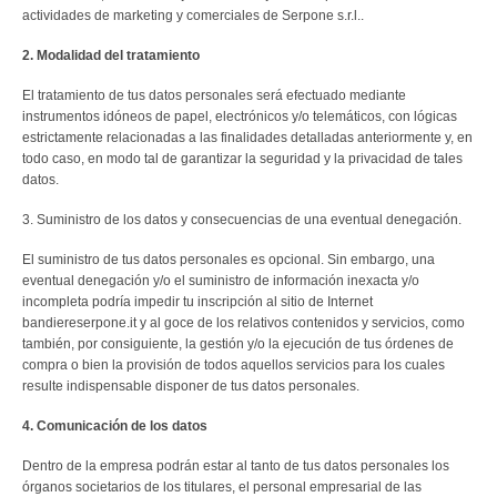
PERSONALIZADAS
actividades de marketing y comerciales de Serpone s.r.l..
NAUTICA
2. Modalidad del tratamiento
El tratamiento de tus datos personales será efectuado mediante
OTRAS BANDERAS
instrumentos idóneos de papel, electrónicos y/o telemáticos, con lógicas
estrictamente relacionadas a las finalidades detalladas anteriormente y, en
SET Y CONJUNTOS
todo caso, en modo tal de garantizar la seguridad y la privacidad de tales
datos.
HISTÓRICAS
3. Suministro de los datos y consecuencias de una eventual denegación.
ESTANDARTES Y CONFALONES
El suministro de tus datos personales es opcional. Sin embargo, una
eventual denegación y/o el suministro de información inexacta y/o
ACCESORIOS
incompleta podría impedir tu inscripción al sitio de Internet
bandiereserpone.it y al goce de los relativos contenidos y servicios, como
también, por consiguiente, la gestión y/o la ejecución de tus órdenes de
EMBLEMAS Y OTROS
compra o bien la provisión de todos aquellos servicios para los cuales
resulte indispensable disponer de tus datos personales.
EVENTOS
4. Comunicación de los datos
MONUMENTOS
Dentro de la empresa podrán estar al tanto de tus datos personales los
órganos societarios de los titulares, el personal empresarial de las