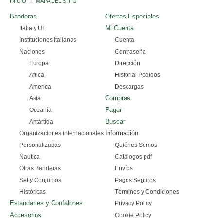
INICIO
MAPA DEL SITIO
Banderas
Ofertas Especiales
INSTITUCIONES ITALIANAS
Mi Cuenta
Italia y UE
Instituciones Italianas
Cuenta
NACIONES
Naciones
Contraseña
Europa
Dirección
EUROPA
Africa
Historial Pedidos
AFRICA
America
Descargas
Compras
Asia
AMERICA
Pagar
Oceanía
Buscar
Antártida
ASIA
Información
Organizaciones internacionales
Personalizadas
Quiénes Somos
OCEANÍA
Nautica
Catálogos pdf
Otras Banderas
Envíos
ANTÁRTIDA
Set y Conjuntos
Pagos Seguros
Históricas
Términos y Condiciones
ORGANIZACIONES INTERNACIONALES
Estandartes y Confalones
Privacy Policy
Accesorios
Cookie Policy