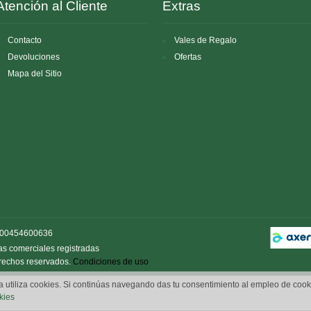
Atención al Cliente
Extras
Contacto
Vales de Regalo
Devoluciones
Ofertas
Mapa del Sitio
VA:00454600636
as comerciales registradas
erechos reservados.
Condiciones de uso
a utiliza cookies. Si continúas navegando das tu consentimiento al empleo de cook
kies