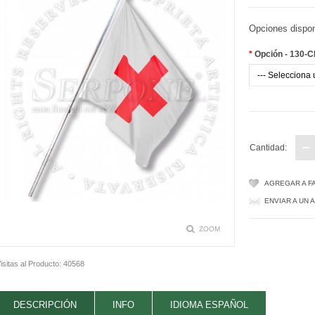
ES
Opciones dispon
*
Opción - 130-C
Cantidad:
AGREGAR A F
ENVIAR A UN 
ZOOM
isitas al Producto:
40568
DESCRIPCIÓN
INFO
IDIOMA ESPAÑOL