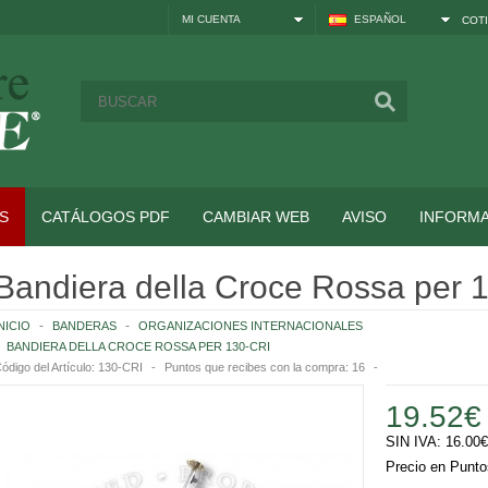
MI CUENTA
ESPAÑOL
COTI
S
CATÁLOGOS PDF
CAMBIAR WEB
AVISO
INFORM
Bandiera della Croce Rossa per 
NICIO
BANDERAS
ORGANIZACIONES INTERNACIONALES
BANDIERA DELLA CROCE ROSSA PER 130-CRI
ódigo del Artículo:
130-CRI
Puntos que recibes con la compra:
16
19.52€
SIN IVA:
16.00€
Precio en Punto