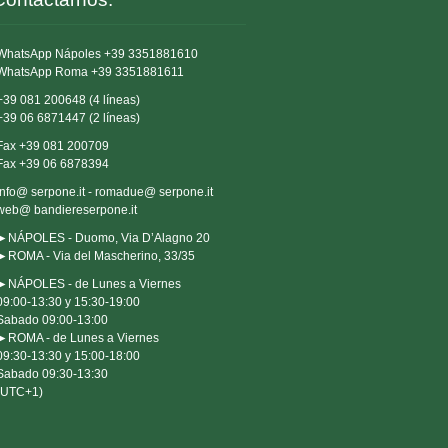
WhatsApp Nápoles +39 3351881610
WhatsApp Roma +39 3351881611
+39 081 200648 (4 líneas)
+39 06 6871447 (2 líneas)
Fax +39 081 200709
Fax +39 06 6878394
info@ serpone.it - romadue@ serpone.it
web@ bandiereserpone.it
►NÁPOLES - Duomo, Via D’Alagno 20
►ROMA - Via del Mascherino, 33/35
►NÁPOLES - de Lunes a Viernes 

09:00-13:30 y 15:30-19:00

Sabado 09:00-13:00

►ROMA - de Lunes a Viernes 

09:30-13:30 y 15:00-18:00

Sabado 09:30-13:30

(UTC+1)