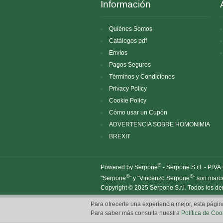
Información
Quiénes Somos
Catálogos pdf
Envíos
Pagos Seguros
Términos y Condiciones
Privacy Policy
Cookie Policy
Cómo usar un Cupón
ADVERTENCIA SOBRE HOMONIMIA
BREXIT
®
Powered by Serpone
- Serpone S.r.l. - P.I
®
®
"Serpone
" y "Vincenzo Serpone
" son marc
Copyright © 2025 Serpone S.r.l. Todos los d
Para ofrecerte una experiencia mejor, esta págin
Para saber más consulta nuestra
Política de Coo