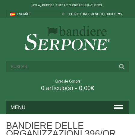
HOLA, PUEDES
ENTRAR
O
CREAR UNA CUENTA
.
ESPAÑOL
COTIZACIONES (
0 SOLICITUD/ES
)
Carro de Compra
0 artículo(s) - 0,00€
MENÚ
BANDERAS
BANDIERE DELLE
ORGANIZZAZIONI 396/OR
ITALIA Y UE