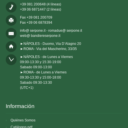
+39 081 200648 (4 líneas)
+39 06 6871447 (2 líneas)
Fax +39 081 200709
Fax +39 06 6878394
info@ serpone.it - romadue@ serpone.it
web@ bandiereserpone.it
►NÁPOLES - Duomo, Via D’Alagno 20
►ROMA - Via del Mascherino, 33/35
►NÁPOLES - de Lunes a Viernes 

09:00-13:30 y 15:30-19:00

Sabado 09:00-13:00

►ROMA - de Lunes a Viernes 

09:30-13:30 y 15:00-18:00

Sabado 09:30-13:30

(UTC+1)
Información
Quiénes Somos
Catálogos pdf