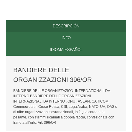
ORDENES ECUESTRES
TOGAS Y ACCESORIOS
DESCRIPCIÓN
CONTACTO
INFO
IDIOMA ESPAÑOL
BANDIERE DELLE
ORGANIZZAZIONI 396/OR
BANDIERE DELLE ORGANIZZAZIONI INTERNAZIONALI DA
INTERNO BANDIERE DELLE ORGANIZZAZIONI
INTERNAZIONALI DA INTERNO , ONU , ASEAN, CARICOM,
Commowealth, Croce Rossa, CSI, Lega Araba, NATO, UA, OAS o
di altre organizzazioni sovranazionali, in faglia cordonata
pesante, con stemmi ricamati a doppia faccia, confezionate con
frangia all’orlo. Art. 396/OR