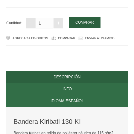
ORDENES ECUESTRES
TOGAS Y ACCESORIOS
Cantidad:
CONTACTO
AGREGAR A FAVORITOS
COMPARAR
ENVIAR A UN AMIGO
DESCRIPCIÓN
INFO
IDIOMA ESPAÑOL
Bandera Kiribati 130-KI
Bandera
en tejido de poliéster náutico de 115 g/m2,
Kiribati