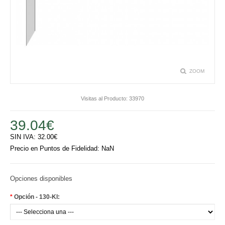
PERSONALIZADAS
NAUTICA
OTRAS BANDERAS
SET Y CONJUNTOS
ZOOM
HISTÓRICAS
Visitas al Producto:
33970
ESTANDARTES Y CONFALONES
39.04€
ACCESORIOS
SIN IVA:
32.00€
Precio en Puntos de Fidelidad:
NaN
EMBLEMAS Y OTROS
Opciones disponibles
EVENTOS
*
Opción - 130-KI:
MONUMENTOS