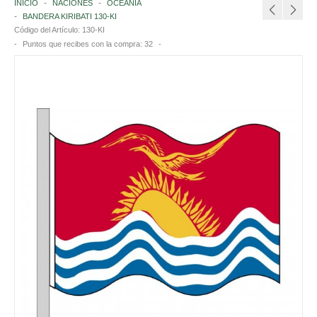
INICIO
NACIONES
OCEANÍA
BANDERA KIRIBATI 130-KI
INSTITUCIONES ITALIANAS
Código del Artículo:
130-KI
Puntos que recibes con la compra:
32
NACIONES
EUROPA
AFRICA
AMERICA
ASIA
OCEANÍA
ANTÁRTIDA
ORGANIZACIONES INTERNACIONALES